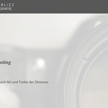
 B L I Z Z
GRAFIE
oting
nach Art und Farbe der Dessous.