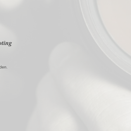
oting
den.