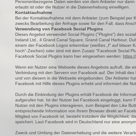
Personenbezogene Daten werden von dem Anbieter nur dann er
erlaubt ist oder die Nutzer in die Datenerhebung einwilligen.
Kontaktaufnahme
Bei der Kontaktaufnahme mit dem Anbieter (zum Beispiel per 
zwecks Bearbeitung der Anfrage sowie für den Fall, dass Ansc
Verwendung von Facebook Social Plugins
Dieses Angebot verwendet Social Plugins ("Plugins") des soz
Ireland Ltd., 4 Grand Canal Square, Grand Canal Harbour, Dubli
einem der Facebook Logos erkennbar (weißes „f“ auf blauer Ka
hoch“-Zeichen) oder sind mit dem Zusatz "Facebook Social Pl
Facebook Social Plugins kann hier eingesehen werden:
https:
Wenn ein Nutzer eine Webseite dieses Angebots aufruft, die ein
Verbindung mit den Servern von Facebook auf. Der Inhalt des P
und von diesem in die Webseite eingebunden. Der Anbieter hat
Facebook mit Hilfe dieses Plugins erhebt und informiert die 
Durch die Einbindung der Plugins erhält Facebook die Informa
aufgerufen hat. Ist der Nutzer bei Facebook eingeloggt, ka
Nutzer mit den Plugins interagieren, zum Beispiel den Like B
entsprechende Information von Ihrem Browser direkt an Faceboo
Mitglied von Facebook ist, besteht trotzdem die Möglichkeit, 
speichert. Laut Facebook wird in Deutschland nur eine anonym
Zweck und Umfang der Datenerhebung und die weitere Verarb