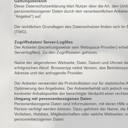
Geltungsbereich
Diese Datenschutzerklärung klärt Nutzer über die Art, den 
personenbezogener Daten durch den verantwortlichen Anbieter 
“Angebot”) auf.
Die rechtlichen Grundlagen des Datenschutzes finden sich 
(TMG).
Zugriffsdaten/ Server-Logfiles
Der Anbieter (beziehungsweise sein Webspace-Provider) erheb
Serverlogfiles). Zu den Zugriffsdaten gehören:
Name der abgerufenen Webseite, Datei, Datum und Uhrzeit d
erfolgreichen Abruf, Browsertyp nebst Version, das Betriebssys
Adresse und der anfragende Provider.
Der Anbieter verwendet die Protokolldaten nur für statistisch
Optimierung des Angebotes. Der Anbieterbehält sich jedoch vor
konkreter Anhaltspunkte der berechtigte Verdacht einer rechts
Umgang mit personenbezogenen Daten
Personenbezogene Daten sind Informationen, mit deren Hilfe e
Person verfolgt werden können. Dazu gehören der Name, die 
Vorlieben, Hobbies, Mitgliedschaften oder welche Webseiten
personenbezogenen Daten.