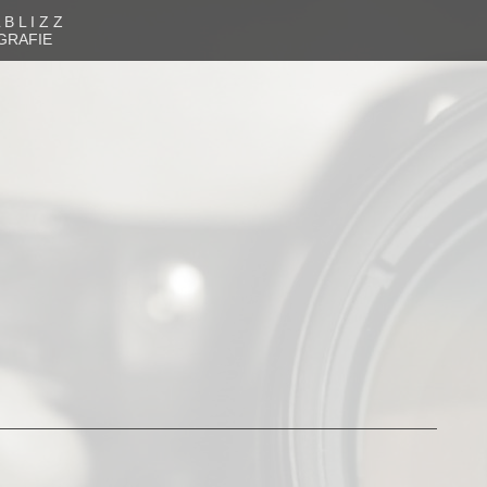
 B L I Z Z
GRAFIE