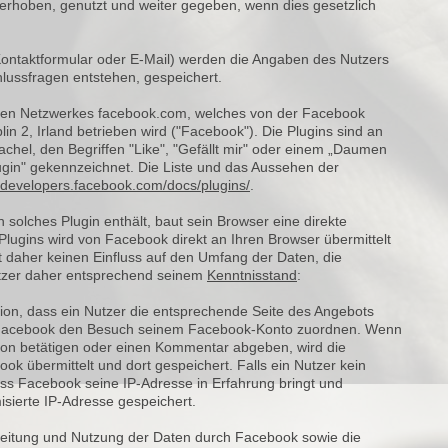
hoben, genutzt und weiter gegeben, wenn dies gesetzlich
Kontaktformular oder E-Mail) werden die Angaben des Nutzers
hlussfragen entstehen, gespeichert.
ialen Netzwerkes facebook.com, welches von der Facebook
n 2, Irland betrieben wird ("Facebook"). Die Plugins sind an
chel, den Begriffen "Like", "Gefällt mir" oder einem „Daumen
ugin" gekennzeichnet. Die Liste und das Aussehen der
//developers.facebook.com/docs/plugins/
.
 solches Plugin enthält, baut sein Browser eine direkte
lugins wird von Facebook direkt an Ihren Browser übermittelt
 daher keinen Einfluss auf den Umfang der Daten, die
Nutzer daher entsprechend seinem
Kenntnisstand
:
tion, dass ein Nutzer die entsprechende Seite des Angebots
nn Facebook den Besuch seinem Facebook-Konto zuordnen. Wenn
utton betätigen oder einen Kommentar abgeben, wird die
k übermittelt und dort gespeichert. Falls ein Nutzer kein
dass Facebook seine IP-Adresse in Erfahrung bringt und
isierte IP-Adresse gespeichert.
eitung und Nutzung der Daten durch Facebook sowie die